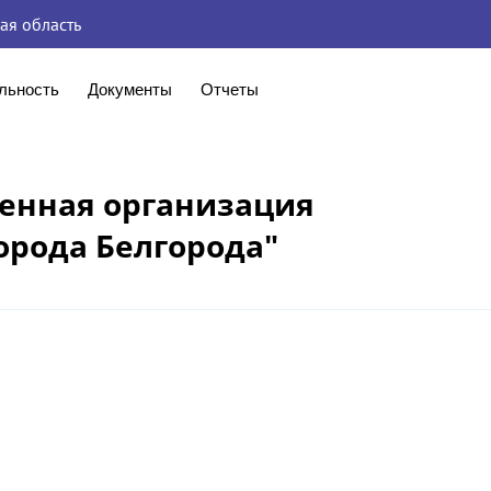
ая область
льность
Документы
Отчеты
енная организация
орода Белгорода"